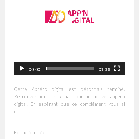
00:00
01:36
Cette Appéro digital est désormais terminé.
Retrouvez-nous le 5 mai pour un nouvel appéro
digital. En espérant que ce complément vous ai
enrichis!
Bonne journée !