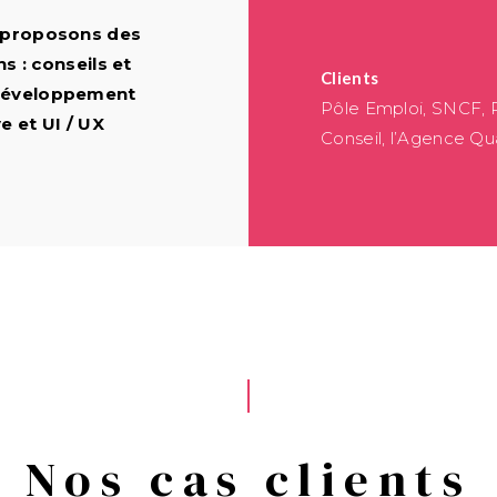
 proposons des
s : conseils et
Clients
développement
Pôle Emploi, SNCF, P
e et UI / UX
Conseil, l’Agence Qu
Nos cas clients