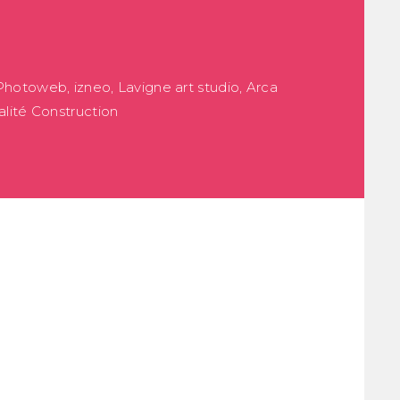
hotoweb, izneo, Lavigne art studio, Arca
alité Construction