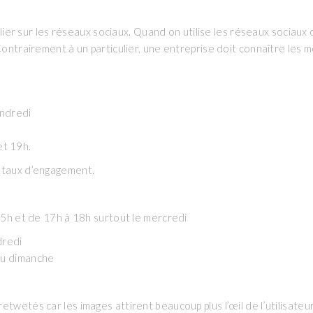
ublier sur les réseaux sociaux. Quand on utilise les réseaux sociau
Contrairement à un particulier, une entreprise doit connaître les 
endredi
 et 19h.
 taux d’engagement.
 15h et de 17h à 18h surtout le mercredi
dredi
au dimanche
twetés car les images attirent beaucoup plus l’œil de l’utilisateur