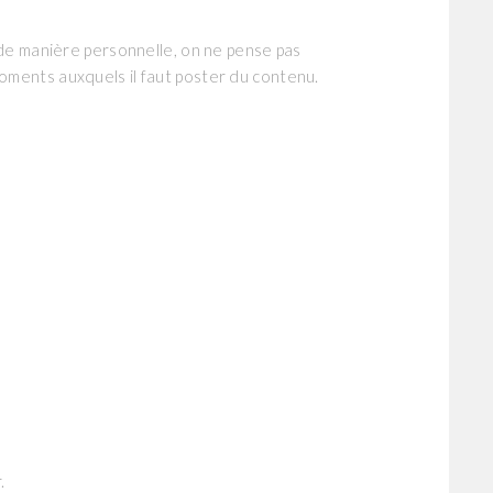
x de manière personnelle, on ne pense pas
moments auxquels il faut poster du contenu.
.