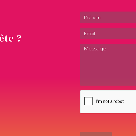
ête ?