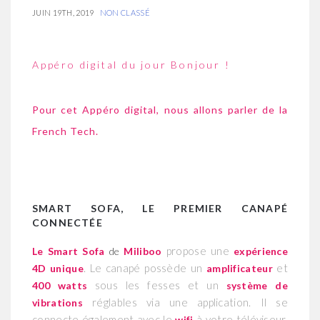
JUIN 19TH, 2019
NON CLASSÉ
Appéro digital du jour Bonjour !
Pour cet Appéro digital, nous allons parler de la
French Tech.
SMART SOFA, LE PREMIER CANAPÉ
CONNECT
ÉE
propose une
Le Smart Sofa
de
Miliboo
expérience
. Le canapé possède un
et
4D unique
amplificateur
sous les fesses et un
400 watts
système de
réglables via une application. Il se
vibrations
connecte également avec le
à votre téléviseur.
wifi