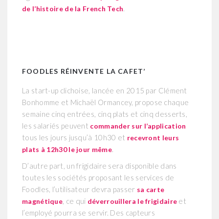
.
de l’histoire de la French Tech
FOODLES R
É
INVENTE LA CAFET’
La start-up clichoise, lancée en 2015 par Clément
Bonhomme et Michaël Ormancey, propose chaque
semaine cinq entrées, cinq plats et cinq desserts,
les salariés peuvent
commander sur l’application
tous les jours jusqu’à 10h30 et
recevront leurs
.
plats à 12h30 le jour même
D’autre part, un frigidaire sera disponible dans
toutes les sociétés proposant les services de
Foodles, l’utilisateur devra passer
sa carte
, ce qui
et
magnétique
déverrouillera le frigidaire
l’employé pourra se servir. Des capteurs