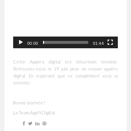
00:00
01:44
Cette Appéro digital est désormais terminé.
Retrouvez-nous le 19 juin pour un nouvel appéro
digital. En espérant que ce complément vous ai
enrichis!
Bonne journée !
La Team App’N Digital