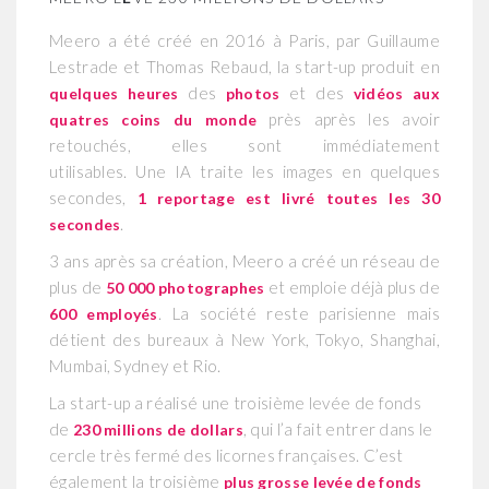
Meero a été créé en 2016 à Paris, par Guillaume
Lestrade et Thomas Rebaud, la start-up produit en
des
et des
quelques heures
photos
vidéos aux
près après les avoir
quatres coins du monde
retouchés, elles sont immédiatement
utilisables. Une IA traite les images en quelques
secondes,
1 reportage est livré toutes les 30
.
secondes
3 ans après sa création, Meero a créé un réseau de
plus de
et emploie déjà plus de
50 000 photographes
. La société reste parisienne mais
600 employés
détient des bureaux à New York, Tokyo, Shanghai,
Mumbai, Sydney et Rio.
La start-up a réalisé une troisième levée de fonds
de
, qui l’a fait entrer dans le
230 millions de dollars
cercle très fermé des licornes françaises. C’est
également la troisième
plus grosse levée de fonds