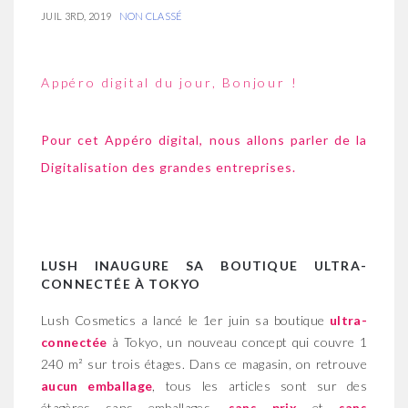
JUIL 3RD, 2019
NON CLASSÉ
Appéro digital du jour, Bonjour !
Pour cet Appéro digital, nous allons parler de la
Digitalisation des grandes entreprises.
LUSH INAUGURE SA BOUTIQUE ULTRA-
CONNECT
ÉE À TOKYO
Lush Cosmetics
a lancé le 1er juin sa boutique
ultra-
connectée
à Tokyo, un nouveau concept qui couvre 1
240 m² sur trois étages. Dans ce magasin, on retrouve
aucun emballage
, tous les articles sont sur des
étagères sans emballages,
sans prix
et
sans