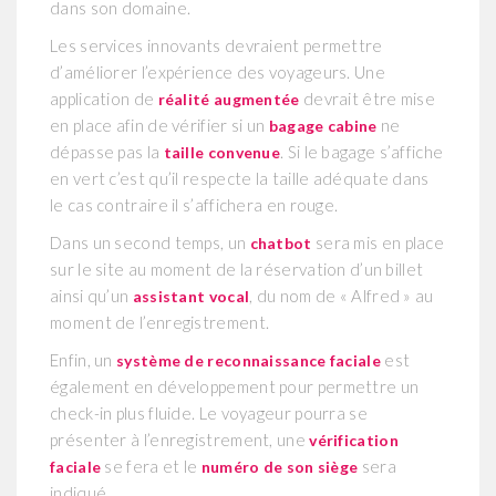
dans son domaine.
Les services innovants devraient permettre
d’améliorer l’expérience des voyageurs. Une
application de
devrait être mise
réalité augmentée
en place afin de vérifier si un
ne
bagage cabine
dépasse pas la
. Si le bagage s’affiche
taille convenue
en vert c’est qu’il respecte la taille adéquate dans
le cas contraire il s’affichera en rouge.
Dans un second temps, un
sera mis en place
chatbot
sur le site au moment de la réservation d’un billet
ainsi qu’un
, du nom de « Alfred » au
assistant vocal
moment de l’enregistrement.
Enfin, un
est
système de reconnaissance faciale
également en développement pour permettre un
check-in plus fluide. Le voyageur pourra se
présenter à l’enregistrement, une
vérification
se fera et le
sera
faciale
numéro de son siège
indiqué.