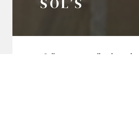
SOL’S
Sol’s est une application qui
personnaliser des vêtements 
communication efficace.
Nous avons été choisi pour développer l’a
la prise de commande en temps réel. L’U
rapidement les stocks disponibles.