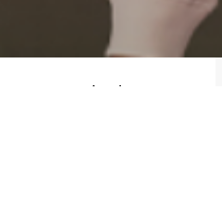
 permet aux entreprises de
et accessoires pour une
pplication iOS et Android afin de faciliter
X a été repensé afin de pouvoir visualiser