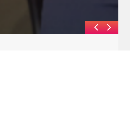
Année
2017
Expertises
Développement mobile
UX / UI design